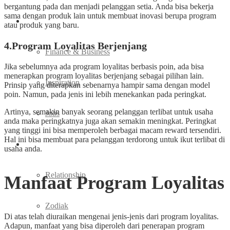
bergantung pada dan menjadi pelanggan setia. Anda bisa bekerja
sama dengan produk lain untuk membuat inovasi berupa program
Ladies Career
atau produk yang baru.
4.Program Loyalitas Berjenjang
Finance & Business
Jika sebelumnya ada program loyalitas berbasis poin, ada bisa
menerapkan program loyalitas berjenjang sebagai pilihan lain.
Inspiration
Prinsip yang diterapkan sebenarnya hampir sama dengan model
poin. Namun, pada jenis ini lebih menekankan pada peringkat.
Artinya, semakin banyak seorang pelanggan terlibat untuk usaha
Jobs
anda maka peringkatnya juga akan semakin meningkat. Peringkat
yang tinggi ini bisa memperoleh berbagai macam reward tersendiri.
Hal ini bisa membuat para pelanggan terdorong untuk ikut terlibat di
Love
usaha anda.
Relationship
Manfaat Program Loyalitas
Zodiak
Di atas telah diuraikan mengenai jenis-jenis dari program loyalitas.
Adapun, manfaat yang bisa diperoleh dari penerapan program