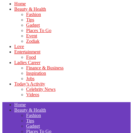
Home
Beauty & Health
Fashion
Tips
Gadget
Places To Go
Event
Zodiak
Love
Entertainment
Food
Ladies Career
Finance & Business
Inspiration
Jobs
Today’s Activity
Celebrity News
Videos
Home
Beauty & Health
Fashion
Tips
Gadget
Places To Go