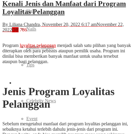
Kenali Jenis dan Manfaat dari Program
Loyalitas Pelanggan
Hair
By Liliana Chandra
, November 20, 2022 6:17 am
November 22,
Nails
2022
Off
786
Program
loyalitas pelanggan
menjadi salah satu pilihan yang banyak
Ladies’ Health
diterapkan oleh para pebisnis ataupun pemilik usaha. Program ini
dinilai bisa memberikan banyak manfaat untuk usaha tersebut
ataupun bagi pelanggan.
Tips
Entertainment
Jenis Program Loyalitas
Pelanggan
Celebrity News
Event
Sebelum mengetahui manfaat dari program loyalitas pelanggan ini,
sebaiknya ketahui terlebih dahulu jenis-jenis dari program ini.