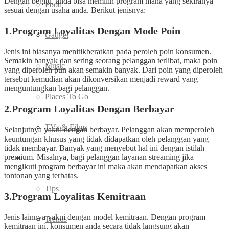
Dengan begitu, anda bisa memilih program mana yang sekiranya
Food
sesuai dengan usaha anda. Berikut jenisnya:
1.Program Loyalitas Dengan Mode Poin
Gadget
Jenis ini biasanya menitikberatkan pada peroleh poin konsumen.
Semakin banyak dan sering seorang pelanggan terlibat, maka poin
Music
yang diperoleh pun akan semakin banyak. Dari poin yang diperoleh
tersebut kemudian akan dikonversikan menjadi reward yang
menguntungkan bagi pelanggan.
Places To Go
2.Program Loyalitas Dengan Berbayar
TVs & Films
Selanjutnya yakni dengan berbayar. Pelanggan akan memperoleh
keuntungan khusus yang tidak didapatkan oleh pelanggan yang
tidak membayar. Banyak yang menyebut hal ini dengan istilah
premium. Misalnya, bagi pelanggan layanan streaming jika
Fashion
mengikuti program berbayar ini maka akan mendapatkan akses
tontonan yang terbatas.
Tips
3.Program Loyalitas Kemitraan
Jenis lainnya yakni dengan model kemitraan. Dengan program
Trends
kemitraan ini, konsumen anda secara tidak langsung akan