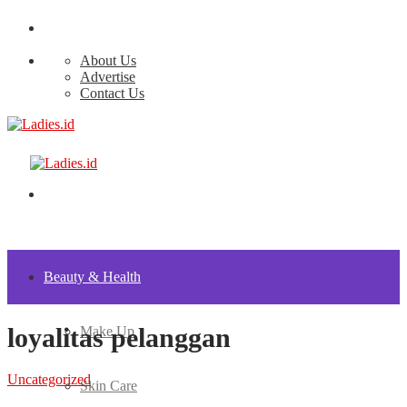
About Us
Advertise
Contact Us
Beauty & Health
loyalitas pelanggan
Make Up
Uncategorized
Skin Care