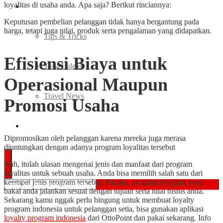
loyalitas di usaha anda. Apa saja? Berikut rinciannya:
Travel
Keputusan pembelian pelanggan tidak hanya bergantung pada
harga, tetapi juga nilai, produk serta pengalaman yang didapatkan.
Tips & Tricks
Efisiensi Biaya untuk
Travel Ideas
Operasional Maupun
Travel News
Promosi Usaha
Quiz
Dipromosikan oleh pelanggan karena mereka juga merasa
diuntungkan dengan adanya program loyalitas tersebut
Nah, itulah ulasan mengenai jenis dan manfaat dari program
loyalitas untuk sebuah usaha. Anda bisa memilih salah satu dari
keempat jenis program tersebut. Pastika, program loyalitas yang
bakal anda jalankan sesuai dengan tujuan serta nilai bisnis anda.
Sekarang kamu nggak perlu bingung untuk membuat loyalty
program indonesia untuk pelanggan setia, bisa gunakan aplikasi
loyalty program indonesia
dari OttoPoint dan pakai sekarang. Info