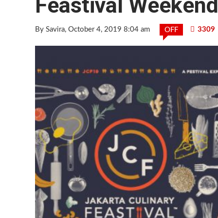
Feastival Weekend 
By Savira
, October 4, 2019 8:04 am
3309
OFF