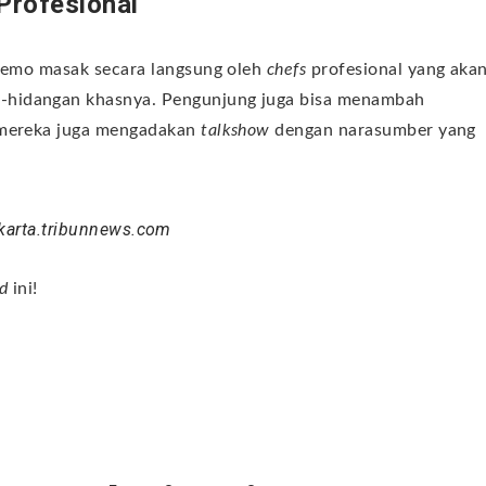
rofesional
 demo masak secara langsung oleh
chefs
profesional yang aka
-hidangan khasnya. Pengunjung juga bisa menambah
a mereka juga mengadakan
talkshow
dengan narasumber yang
akarta.tribunnews.com
nd
ini!