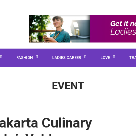
FASHION
LADIES CAREER
LOVE
TR
EVENT
akarta Culinary