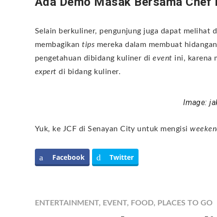
Ada Demo Masak Bersama Chef P
Selain berkuliner, pengunjung juga dapat melihat
membagikan
tips
mereka dalam membuat hidangan
pengetahuan dibidang kuliner di
event
ini, karen
expert
di bidang kuliner.
Image: j
Yuk, ke JCF di Senayan City untuk mengisi
weeke
Facebook
Twitter
ENTERTAINMENT
,
EVENT
,
FOOD
,
PLACES TO GO