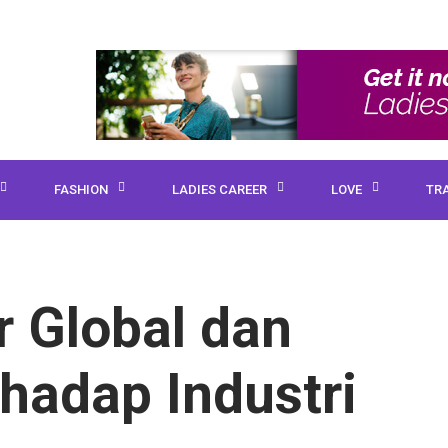
FASHION
LADIES CAREER
LOVE
TR
 Global dan
hadap Industri