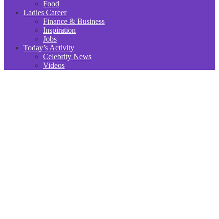
Food
Ladies Career
Finance & Business
Inspiration
Jobs
Today’s Activity
Celebrity News
Videos