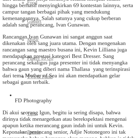
Food
hingga berhasil menyingkirkan 69 kontestan lainnya, serta
campur tangan berbagai pihak yang mendukung
kemenangannya. Salah satunya yang cukup berberan
Gadget
adalah sang perancang, Ivan Gunawan.
Rancangan Ivan Gunawan ini sangat anggun saat
Music
dikenakan oleh sang juara utama. Dengan mengenakan
rancangan sang maestro busana ini, Kevin Lilliana juga
mendapatkan prestasi kategori Best Dresser. Sang
Places To Go
perancang sekaligus juga presenter ini tidak menyangka
bahwa gaun yang diberi nama Thallasa yang terinspirasi
dari tema Mother of Sea ini akan mendapatkan gelar
TVs & Films
sebagai gaun terbaik.
Fashion
FD Photography
Di akui seorang Igun, begitu ia sering disapa, bahwa
Tips
dirinya tidak menargetkan atau berekspektasi mengenai
apapun ketika merancang gaun indah ini untuk Kevin.
Keponakan perancang senior, Adjie Notonegoro ini tak
Trends