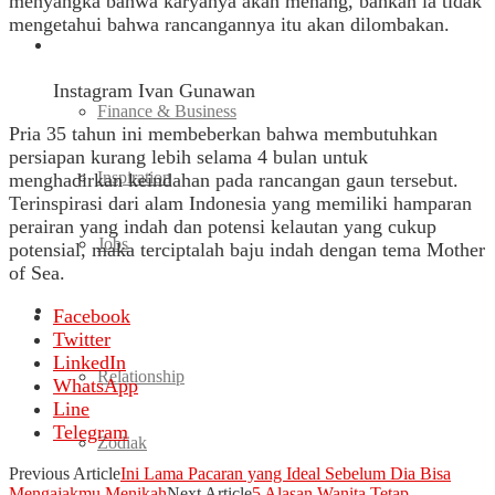
menyangka bahwa karyanya akan menang, bahkan ia tidak
mengetahui bahwa rancangannya itu akan dilombakan.
Ladies Career
Instagram Ivan Gunawan
Finance & Business
Pria 35 tahun ini membeberkan bahwa membutuhkan
persiapan kurang lebih selama 4 bulan untuk
Inspiration
menghadirkan keindahan pada rancangan gaun tersebut.
Terinspirasi dari alam Indonesia yang memiliki hamparan
perairan yang indah dan potensi kelautan yang cukup
Jobs
potensial, maka terciptalah baju indah dengan tema Mother
of Sea.
Love
Facebook
Twitter
LinkedIn
Relationship
WhatsApp
Line
Telegram
Zodiak
Previous Article
Ini Lama Pacaran yang Ideal Sebelum Dia Bisa
Mengajakmu Menikah
Next Article
5 Alasan Wanita Tetap