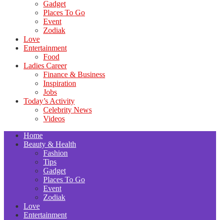
Gadget
Places To Go
Event
Zodiak
Love
Entertainment
Food
Ladies Career
Finance & Business
Inspiration
Jobs
Today’s Activity
Celebrity News
Videos
Home
Beauty & Health
Fashion
Tips
Gadget
Places To Go
Event
Zodiak
Love
Entertainment