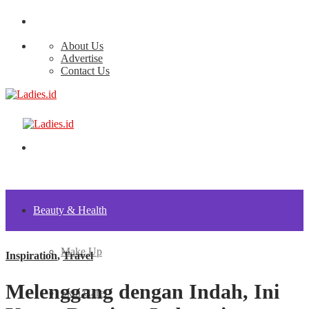
About Us
Advertise
Contact Us
Beauty & Health
Make Up
Inspiration
,
Travel
Melenggang dengan Indah, Ini
Skin Care