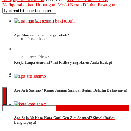
Travel
Mempertahankan Hubungan, Meski Kerap Dilukai Pasangan
Tips & Tricks
Apa Manfaat Senam bagi Tubuh?
Travel Ideas
Travel News
Kerja Tanpa Asuransi? Ini Risiko yang Harus Anda Hadapi
Quiz
Apa Arti Sasimo? Kamu Jangan Sampai Begini Deh, Ini Bahayanya!
Apa Saja 30 Kata-Kata Gaul Gen Z di Sosmed? Simak Daftar
Lengkapnya!