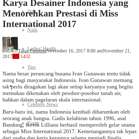
Karya Desainer Indonesia yang
Menorehkan Prestasi di Miss
Hair
International 2017
Nails
Ladies’ Health
Tataa Faustina
November 16, 2017 8:00 am
November 21,
2017
Off
1432
Tips
Nama besar perancang busana Ivan Gunawan tentu tidak
asing bagi masyarakat Indonesia. Ivan Gunawan memang
Entertainment
tak perlu diragukan lagi akan setiap karyanya yang begitu
memukau dikenakan oleh pesohor-posohor tanah air,
bahkan dalam pagelaran skala internasional.
Celebrity News
Baru-baru ini, nama Indonesia kembali diharumkan oleh
seorang anak bangsa. Gadis kelahiran tahun 1996, asal
Event
Bandung, Kevin Lilliana berhasil memperoleh gelar utama
sebagai Miss International 2017. Kemenangannya tak lepas
dari usaha dan kerja kerasnya selama menjadi finalis