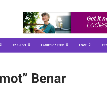
FASHION
LADIES CAREER
LOVE
TR
emot” Benar