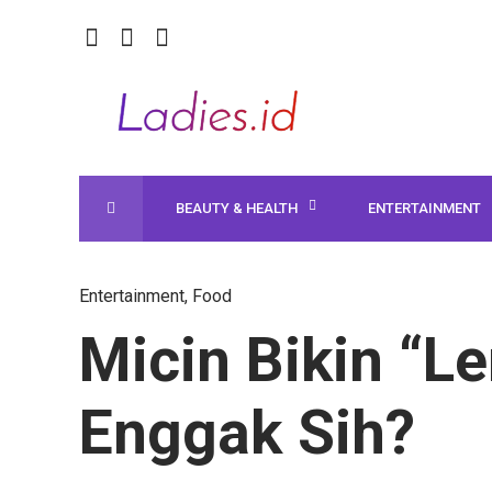
BEAUTY & HEALTH
ENTERTAINMENT
Entertainment
,
Food
Micin Bikin “L
Enggak Sih?