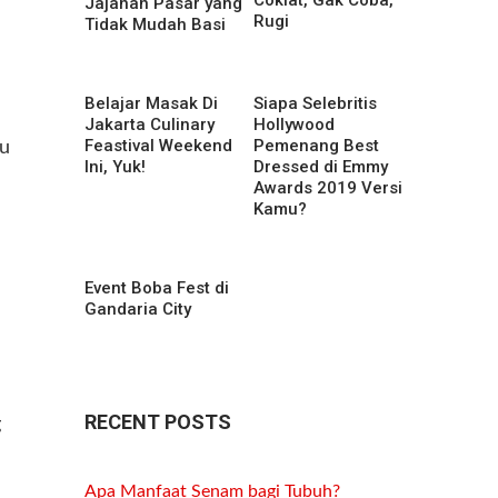
Coklat, Gak Coba,
Jajanan Pasar yang
Rugi
Tidak Mudah Basi
Belajar Masak Di
Siapa Selebritis
Jakarta Culinary
Hollywood
Feastival Weekend
Pemenang Best
au
Ini, Yuk!
Dressed di Emmy
Awards 2019 Versi
Kamu?
Event Boba Fest di
Gandaria City
RECENT POSTS
g
Apa Manfaat Senam bagi Tubuh?