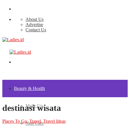
About Us
Advertise
Contact Us
Beauty & Health
destinasi wisata
Make Up
Places To Go
,
Travel
,
Travel Ideas
Skin Care