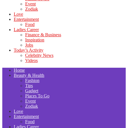
Event
Zodiak
Love
Entertainment
Food
Ladies Career
Finance & Business
Inspiration
Jobs
Today’s Activity
Celebrity News
Videos
Home
Beauty & Health
Fashion
Tips
Gadget
Places To Go
Event
Zodiak
Love
Entertainment
Food
Ladies Career