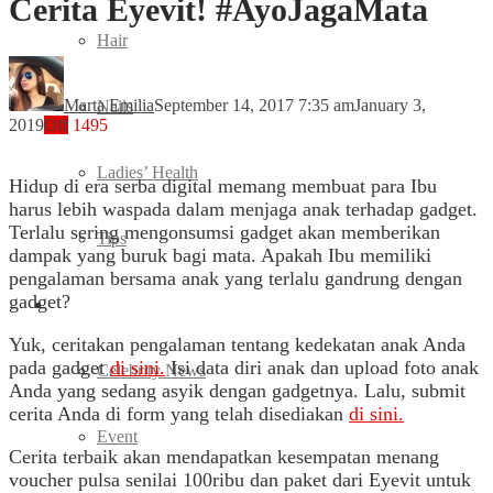
Cerita Eyevit! #AyoJagaMata
Hair
Marta Emilia
September 14, 2017 7:35 am
January 3,
Nails
2019
Off
1495
Ladies’ Health
Hidup di era serba digital memang membuat para Ibu
harus lebih waspada dalam menjaga anak terhadap gadget.
Terlalu sering mengonsumsi gadget akan memberikan
Tips
dampak yang buruk bagi mata. Apakah Ibu memiliki
pengalaman bersama anak yang terlalu gandrung dengan
gadget?
Entertainment
Yuk, ceritakan pengalaman tentang kedekatan anak Anda
pada gadget
di sini.
Isi data diri anak dan upload foto anak
Celebrity News
Anda yang sedang asyik dengan gadgetnya. Lalu, submit
cerita Anda di form yang telah disediakan
di sini.
Event
Cerita terbaik akan mendapatkan kesempatan menang
voucher pulsa senilai 100ribu dan paket dari Eyevit untuk