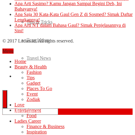
Apa Arti Sasimo? Kamu Jangan Sampai Begini Deh, Ini
Travel
Bahayanya!
Apa Saja 30 Kata-Kata Gaul Gen Z di Sosmed? Simak Daftar
Lengkapnya!
Tips & Tricks
Apa Arti NT dalam Bahasa Gaul? Simak Penjelasannya di
Sini!
Travel Ideas
© 2017 Ladies.id, All rights reserved.
Menu
Travel News
Home
Beauty & Health
Fashion
Quiz
Tips
Gadget
Places To Go
Event
Zodiak
Love
Entertainment
Food
Ladies Career
Finance & Business
Inspiration