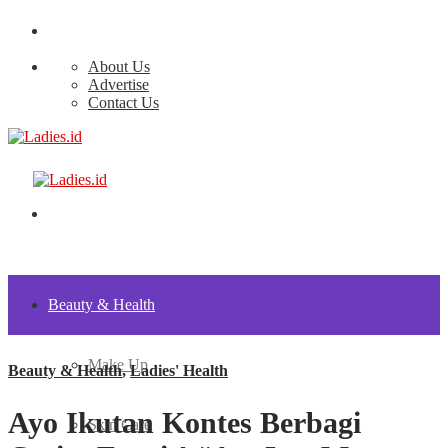
About Us
Advertise
Contact Us
Beauty & Health
Make Up
Beauty & Health
,
Ladies' Health
Ayo Ikutan Kontes Berbagi
Skin Care