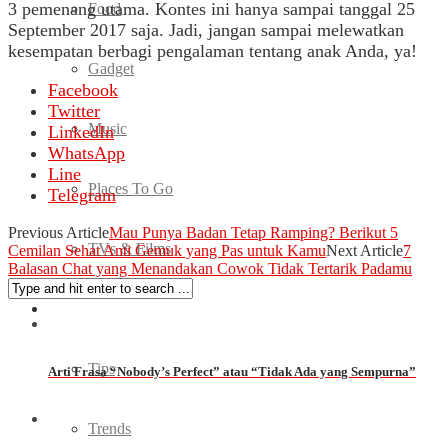
3 pemenang utama. Kontes ini hanya sampai tanggal 25
Food
September 2017 saja. Jadi, jangan sampai melewatkan
kesempatan berbagi pengalaman tentang anak Anda, ya!
Gadget
Facebook
Twitter
Music
LinkedIn
WhatsApp
Line
Places To Go
Telegram
Previous Article
Mau Punya Badan Tetap Ramping? Berikut 5
TVs & Films
Cemilan Sehat Anti Gemuk yang Pas untuk Kamu
Next Article
7
Balasan Chat yang Menandakan Cowok Tidak Tertarik Padamu
Fashion
Tips
Arti Frasa “Nobody’s Perfect” atau “Tidak Ada yang Sempurna”
Trends