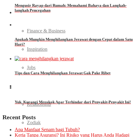
Mengusir Rayap dari Rumah: Memahami Bahaya dan Langkah-
langkah Pencegahan
Ladies Career
Finance & Business
Apakah Mungkin Menghilangkan Jerawat dengan Cepat dalam Satu
Hari?
Inspiration
Jobs
Tips dan Cara Menghilangkan Jerawat Gak Pake Ribet
Love
Yuk, Kurangi Merokok Agar Terhindar dari Penyakit-Penyakit Ini!
Relationship
Recent Posts
Zodiak
Apa Manfaat Senam bagi Tubuh?
Kerja Tanpa Asuransi? Ini Risiko yang Harus Anda Hadapi