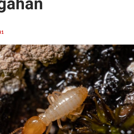
gahan
81