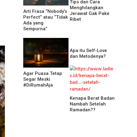
Tips dan Cara
Menghilangkan
Arti Frasa “Nobody’s
Jerawat Gak Pake
Perfect” atau “Tidak
Ribet
Ada yang
Sempurna”
Apa itu Self-Love
dan Metodenya?
Agar Puasa Tetap
Segar Meski
#DiRumahAja
Kenapa Berat Badan
Nambah Setelah
Ramadan??