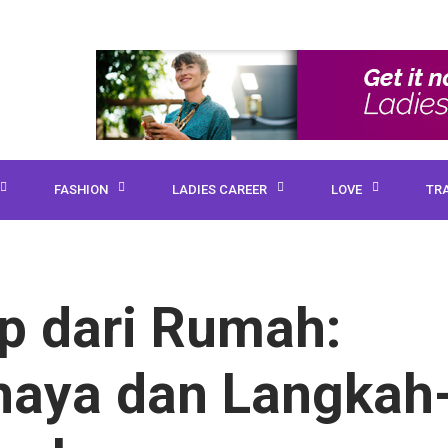
FASHION
LADIES CAREER
LOVE
TR
p dari Rumah:
aya dan Langkah