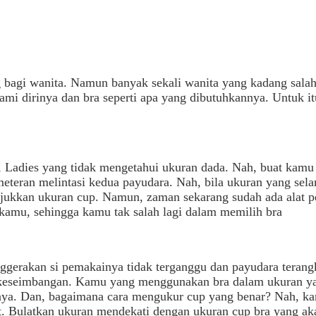
g bagi wanita. Namun banyak sekali wanita yang kadang salah
ami dirinya dan bra seperti apa yang dibutuhkannya. Untuk itu
 Ladies yang tidak mengetahui ukuran dada. Nah, buat kamu
eteran melintasi kedua payudara. Nah, bila ukuran yang sel
njukkan ukuran cup. Namun, zaman sekarang sudah ada alat p
kamu, sehingga kamu tak salah lagi dalam memilih bra
rakan si pemakainya tidak terganggu dan payudara terangkat
seimbangan. Kamu yang menggunakan bra dalam ukuran yang t
nya. Dan, bagaimana cara mengukur cup yang benar? Nah, ka
at. Bulatkan ukuran mendekati dengan ukuran cup bra yang ak