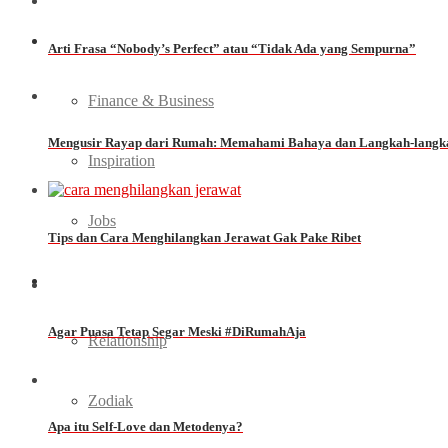
Ladies Career
Arti Frasa “Nobody’s Perfect” atau “Tidak Ada yang Sempurna”
Finance & Business
Mengusir Rayap dari Rumah: Memahami Bahaya dan Langkah-langk
Inspiration
Jobs
Tips dan Cara Menghilangkan Jerawat Gak Pake Ribet
Love
Agar Puasa Tetap Segar Meski #DiRumahAja
Relationship
Zodiak
Apa itu Self-Love dan Metodenya?