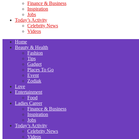
Finance & Business
Inspiration
Jobs
Today’s Activity
Celebrity News
Videos
Home
Beauty & Health
Fashion
Tips
Gadget
Places To Go
Event
Zodiak
Love
Entertainment
Food
Ladies Career
Finance & Business
Inspiration
Jobs
Today’s Activity
Celebrity News
Videos