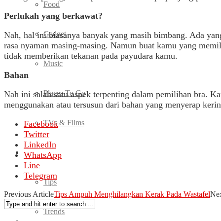
Food
Perlukah yang berkawat?
Gadget
Nah, hal ini biasanya banyak yang masih bimbang. Ada ya
rasa nyaman masing-masing. Namun buat kamu yang memili
tidak memberikan tekanan pada payudara kamu.
Music
Bahan
Places To Go
Nah ini salah satu aspek terpenting dalam pemilihan bra. 
menggunakan atau tersusun dari bahan yang menyerap keri
TVs & Films
Facebook
Twitter
LinkedIn
Fashion
WhatsApp
Line
Telegram
Tips
Previous Article
Tips Ampuh Menghilangkan Kerak Pada Wastafel
Nex
Trends