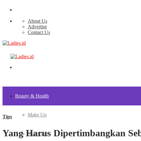
About Us
Advertise
Contact Us
Beauty & Health
Make Up
Tips
Yang Harus Dipertimbangkan Seb
Skin Care