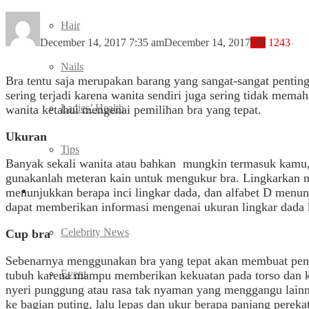
Hair
December 14, 2017 7:35 am
December 14, 2017
Off
1243
Nails
Bra tentu saja merupakan barang yang sangat-sangat pentin
sering terjadi karena wanita sendiri juga sering tidak memah
Ladies’ Health
wanita ketahui mengenai pemilihan bra yang tepat.
Ukuran
Tips
Banyak sekali wanita atau bahkan mungkin termasuk kamu,
gunakanlah meteran kain untuk mengukur bra. Lingkarkan m
Entertainment
menunjukkan berapa inci lingkar dada, dan alfabet D menu
dapat memberikan informasi mengenai ukuran lingkar dada 
Celebrity News
Cup bra
Sebenarnya menggunakan bra yang tepat akan membuat pengge
Event
tubuh karena mampu memberikan kekuatan pada torso dan ke
nyeri punggung atau rasa tak nyaman yang menggangu lain
ke bagian puting, lalu lepas dan ukur berapa panjang perek