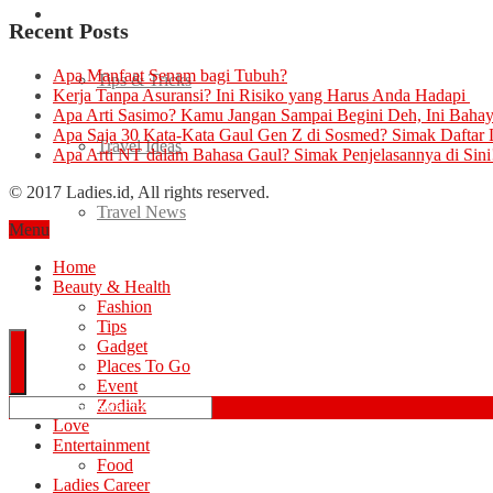
Travel
Recent Posts
Apa Manfaat Senam bagi Tubuh?
Tips & Tricks
Kerja Tanpa Asuransi? Ini Risiko yang Harus Anda Hadapi
Apa Arti Sasimo? Kamu Jangan Sampai Begini Deh, Ini Baha
Apa Saja 30 Kata-Kata Gaul Gen Z di Sosmed? Simak Daftar
Travel Ideas
Apa Arti NT dalam Bahasa Gaul? Simak Penjelasannya di Sini
© 2017 Ladies.id, All rights reserved.
Travel News
Menu
Home
Quiz
Beauty & Health
Fashion
Tips
Gadget
Places To Go
Event
Zodiak
Love
Entertainment
Food
Ladies Career