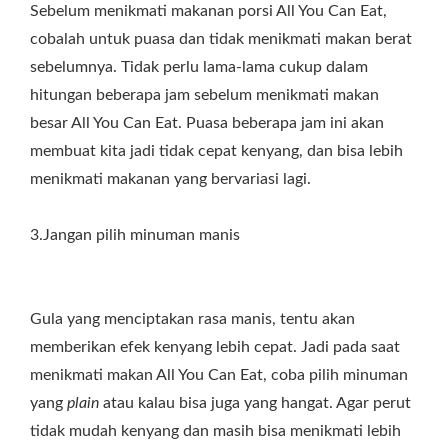
Sebelum menikmati makanan porsi All You Can Eat,
cobalah untuk puasa dan tidak menikmati makan berat
sebelumnya. Tidak perlu lama-lama cukup dalam
hitungan beberapa jam sebelum menikmati makan
besar All You Can Eat. Puasa beberapa jam ini akan
membuat kita jadi tidak cepat kenyang, dan bisa lebih
menikmati makanan yang bervariasi lagi.
3.Jangan pilih minuman manis
Gula yang menciptakan rasa manis, tentu akan
memberikan efek kenyang lebih cepat. Jadi pada saat
menikmati makan All You Can Eat, coba pilih minuman
yang
plain
atau kalau bisa juga yang hangat. Agar perut
tidak mudah kenyang dan masih bisa menikmati lebih